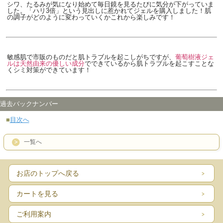
シワ、たるみが気になり始めて毎日鏡を見るたびに気分が下がっていま
した。「ハリ3倍」という見出しに惹かれてジェルを購入しました！肌
の調子がどのように変わっていくかこれから楽しみです！
敏感肌で市販のものだと肌トラブルを起こしがちですが、
葡萄樹液ジェ
ルは天然由来の優しい成分
でできているから肌トラブルを起こすことな
くシミ対策ができています！
過去バックナンバー
■
目次へ
一覧へ
お店のトップへ戻る
カートを見る
ご利用案内