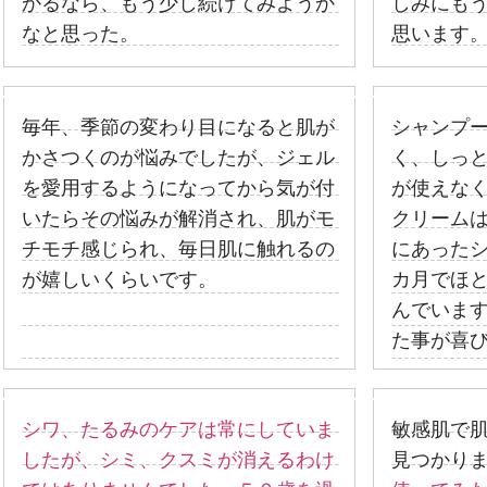
かるなら、もう少し続けてみようか
しみにも
なと思った。
思います
毎年、季節の変わり目になると肌が
シャンプ
かさつくのが悩みでしたが、ジェル
く、しっ
を愛用するようになってから気が付
が使えな
いたらその悩みが解消され、肌がモ
クリーム
チモチ感じられ、毎日肌に触れるの
にあった
が嬉しいくらいです。
カ月でほ
んでいま
た事が喜
シワ、たるみのケアは常にしていま
敏感肌で
したが、シミ、クスミが消えるわけ
見つかり