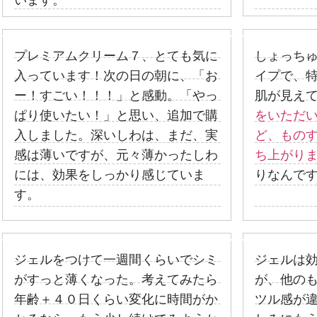
います。
プレミアムクリーム７、とても気に
しょっち
入っています！次の日の朝に、「お
イプで、
ー！すごい！！！」と感動。「やっ
肌が見え
ぱり使いたい！」と思い、追加で購
をいただ
入しました。深いしわは、まだ、実
ど、もの
感は薄いですが、元々薄かったしわ
ち上がり
には、効果をしっかり感じていま
りなんで
す。
ジェルをつけて一週間くらいでシミ
ジェルは
がすっと薄くなった。考えてみたら
が、他の
年齢＋４０日くらい変化に時間がか
ツル感が