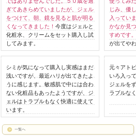
ではありませんでした。５０歳を過
使ってみ
ぎてあきらめていましたが、ジェル
じみ、優
をつけて、朝、鏡を見ると肌が明る
入ってい
くなってきました！
今度はジェルと
かなか見
化粧水、クリームをセット購入し試
すめです
してみます。
が出てや
シミが気になって購入し実感はまだ
元々アト
浅いですが、最近ハリが出てきたよ
いろ入っ
うに感じます。敏感肌で中には合わ
ジェルを
ない化粧品もあったようですが、ジ
ラブルな
ェルはトラブルもなく快適に使えて
います。
一覧へ