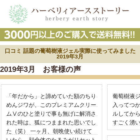
口コミ 話題の葡萄樹液ジェル実際に使ってみました
2019年3月
2019年3月 お客様の声
「年だから」と諦めていた額のちり
葡萄樹液
めんジワが、このプレミアムクリー
入ってつ
ムⅤのひと塗りで事も無げに解消さ
ルしてか
れた時は、狐につままれた思いでし
すごく湧
た（笑） 一ヶ月、朝晩使い続けて