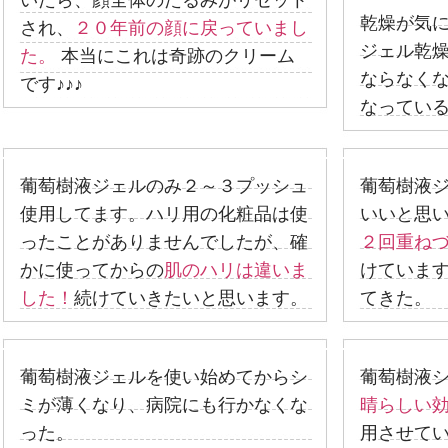
いたら、顔全体のたるみがリセット
乾燥が気
され、
２０年前の顔に戻っていまし
ジェル乾
た。
本当にこれは奇跡のクリーム
ならなく
です♪♪♪
なってい
葡萄樹液ジェルのみ２～３プッシュ
葡萄樹液
使用してます。ハリ用の化粧品は使
いいと思
ったことがありませんでしたが、確
２回重ね
かに使ってからの
肌のハリは違いま
けていま
した！
続けていきたいと思います。
てきた。
葡萄樹液ジェルを使い始めてからシ
葡萄樹液
ミが薄くなり、病院にも行かなくな
晴らしい
った。
用させて