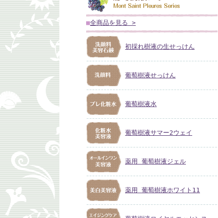
■
全商品を見る >
初採れ樹液の生せっけん
葡萄樹液せっけん
葡萄樹液水
葡萄樹液サマー2ウェイ
薬用 葡萄樹液ジェル
薬用 葡萄樹液ホワイト11