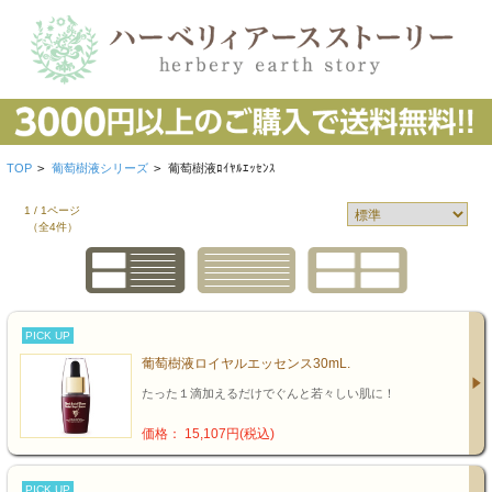
TOP
>
葡萄樹液シリーズ
>
葡萄樹液ﾛｲﾔﾙｴｯｾﾝｽ
1 / 1ページ
（全4件）
PICK UP
葡萄樹液ロイヤルエッセンス30mL.
たった１滴加えるだけでぐんと若々しい肌に！
価格： 15,107円(税込)
PICK UP