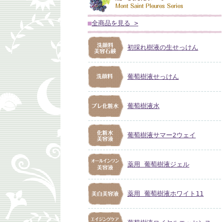
■
全商品を見る >
初採れ樹液の生せっけん
葡萄樹液せっけん
葡萄樹液水
葡萄樹液サマー2ウェイ
薬用 葡萄樹液ジェル
薬用 葡萄樹液ホワイト11