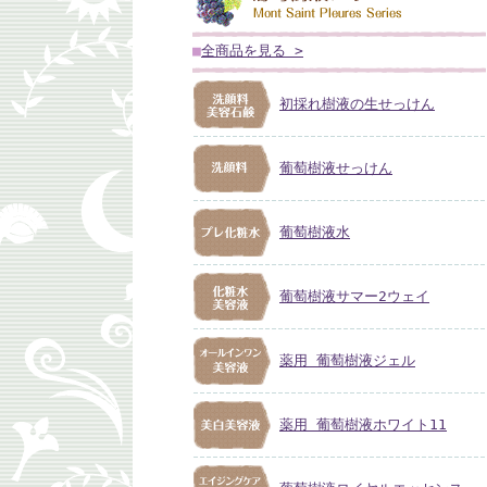
■
全商品を見る >
初採れ樹液の生せっけん
葡萄樹液せっけん
葡萄樹液水
葡萄樹液サマー2ウェイ
薬用 葡萄樹液ジェル
薬用 葡萄樹液ホワイト11