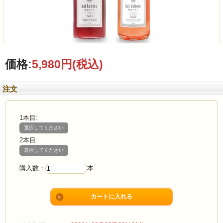
価格:
5,980円
(税込)
注文
1本目:
選択してください
2本目:
選択してください
購入数：
本