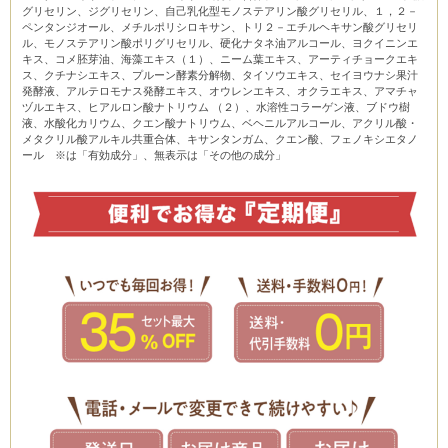
グリセリン、ジグリセリン、自己乳化型モノステアリン酸グリセリル、１，２－
ペンタンジオール、メチルポリシロキサン、トリ２－エチルヘキサン酸グリセリ
ル、モノステアリン酸ポリグリセリル、硬化ナタネ油アルコール、ヨクイニンエ
キス、コメ胚芽油、海藻エキス（１）、ニーム葉エキス、アーティチョークエキ
ス、クチナシエキス、プルーン酵素分解物、タイソウエキス、セイヨウナシ果汁
発酵液、アルテロモナス発酵エキス、オウレンエキス、オクラエキス、アマチャ
ヅルエキス、ヒアルロン酸ナトリウム （２）、水溶性コラーゲン液、ブドウ樹
液、水酸化カリウム、クエン酸ナトリウム、ベヘニルアルコール、アクリル酸・
メタクリル酸アルキル共重合体、キサンタンガム、クエン酸、フェノキシエタノ
ール ※は「有効成分」、無表示は「その他の成分」