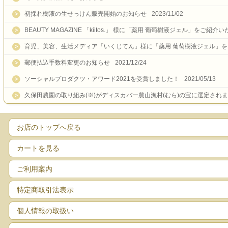
初採れ樹液の生せっけん販売開始のお知らせ
2023/11/02
BEAUTY MAGAZINE 「kiitos.」 様に「薬用 葡萄樹液ジェル」をご紹
育児、美容、生活メディア「いくじてん」様に「薬用 葡萄樹液ジェル」
郵便払込手数料変更のお知らせ
2021/12/24
ソーシャルプロダクツ・アワード2021を受賞しました！
2021/05/13
久保田農園の取り組み(※)がディスカバー農山漁村(むら)の宝に選定され
お店のトップへ戻る
カートを見る
ご利用案内
特定商取引法表示
個人情報の取扱い