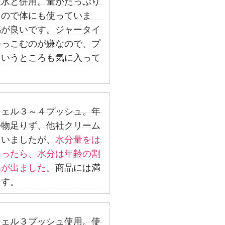
粧水と併用。量がたっぷり
るので体にも使っていま
感が良いです。ジャータイ
つっこむのが嫌なので、プ
というところも気に入って
ジェル３～４プッシュ。年
か物足りず、他社クリーム
ていましたが、
水分量をは
らったら、水分は年齢の割
果が出ました。
商品には満
ます。
ジェル３プッシュ使用。使