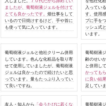
入しました。
７０代だから諦めてい
を他社化
ましたが、葡萄樹液ジェルを付けて
入ってい
とても良かったです。
畑仕事をして
す。使用
いるので日焼けするけど、手や首に
プに手を
も使って気に入っています。
ッシュ式
います。
葡萄樹液ジェルと他社クリーム併用
葡萄樹液
しています。色んな化粧品を取り寄
齢のせい
せて使用していましたが、葡萄樹液
と併用し
ジェルは良かったので続けたいと思
かっても
っています。量もたっぷり入ってい
に良い結
て良いですね。
足してい
友人・知人から
「会うたびに若くな
葡萄樹液